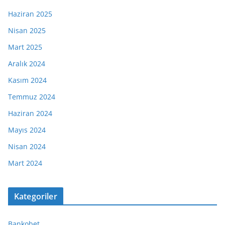
Haziran 2025
Nisan 2025
Mart 2025
Aralık 2024
Kasım 2024
Temmuz 2024
Haziran 2024
Mayıs 2024
Nisan 2024
Mart 2024
Kategoriler
Bankobet