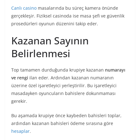
Canlı casino
masalarında bu süreç kamera önünde
gerçekleşir. Fiziksel casinoda ise masa şefi ve güvenlik
prosedürleri oyunun düzenini takip eder.
Kazanan Sayının
Belirlenmesi
Top tamamen durduğunda krupiye kazanan
numarayı
ve rengi
ilan eder. Ardından kazanan numaranın
üzerine özel işaretleyici yerleştirilir. Bu işaretleyici
masadayken oyuncuların bahislere dokunmaması
gerekir.
Bu aşamada krupiye önce kaybeden bahisleri toplar,
ardından kazanan bahisleri ödeme sırasına göre
hesaplar
.