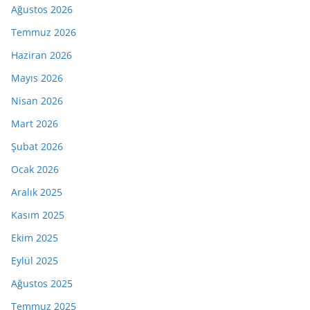
Ağustos 2026
Temmuz 2026
Haziran 2026
Mayıs 2026
Nisan 2026
Mart 2026
Şubat 2026
Ocak 2026
Aralık 2025
Kasım 2025
Ekim 2025
Eylül 2025
Ağustos 2025
Temmuz 2025