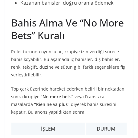
Kazanan bahisleri doğru oranla ödemek.
Bahis Alma Ve “No More
Bets” Kuralı
Rulet turunda oyuncular, krupiye izin verdiği sürece
bahis koyabilir. Bu aşamada iç bahisler, dış bahisler,
renk, tek/çift, düzine ve sütun gibi farklı seçeneklere fiş
yerleştirilebilir.
Top çark üzerinde hareket ederken belirli bir noktadan
sonra krupiye
“No more bets”
veya Fransızca
masalarda
“Rien ne va plus”
diyerek bahis süresini
kapatır. Bu anons yapıldıktan sonra:
İŞLEM
DURUM