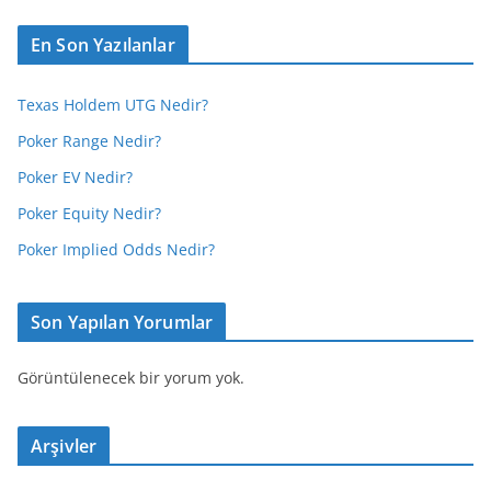
En Son Yazılanlar
Texas Holdem UTG Nedir?
Poker Range Nedir?
Poker EV Nedir?
Poker Equity Nedir?
Poker Implied Odds Nedir?
Son Yapılan Yorumlar
Görüntülenecek bir yorum yok.
Arşivler