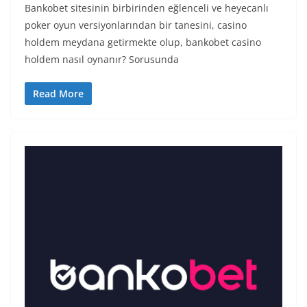
Bankobet sitesinin birbirinden eğlenceli ve heyecanlı
poker oyun versiyonlarından bir tanesini, casino
holdem meydana getirmekte olup, bankobet casino
holdem nasıl oynanır? Sorusunda
Read More