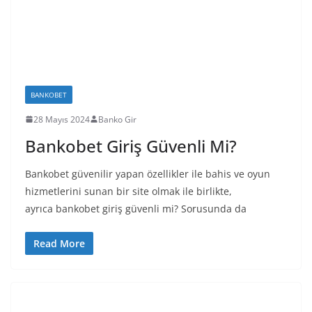
BANKOBET
28 Mayıs 2024
Banko Gir
Bankobet Giriş Güvenli Mi?
Bankobet güvenilir yapan özellikler ile bahis ve oyun
hizmetlerini sunan bir site olmak ile birlikte,
ayrıca bankobet giriş güvenli mi? Sorusunda da
Read More