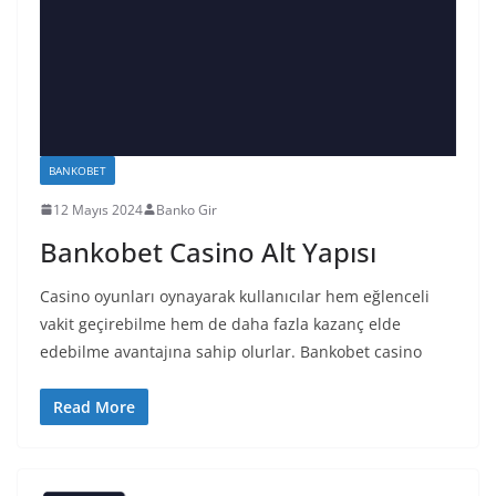
BANKOBET
12 Mayıs 2024
Banko Gir
Bankobet Casino Alt Yapısı
Casino oyunları oynayarak kullanıcılar hem eğlenceli
vakit geçirebilme hem de daha fazla kazanç elde
edebilme avantajına sahip olurlar. Bankobet casino
Read More