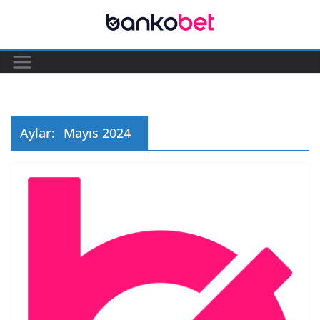
Skip
to
content
Aylar:
Mayıs 2024