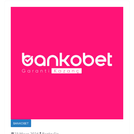
BANKOBET
23 Mayıs 2024
Banko Gir