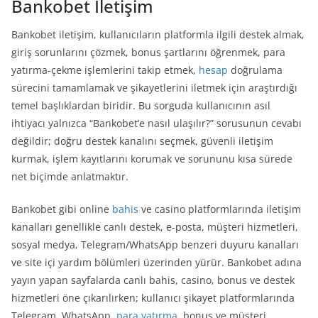
Bankobet İletişim
Bankobet iletişim, kullanıcıların platformla ilgili destek almak,
giriş sorunlarını çözmek, bonus şartlarını öğrenmek, para
yatırma-çekme işlemlerini takip etmek,
hesap
doğrulama
sürecini tamamlamak ve şikayetlerini iletmek için araştırdığı
temel başlıklardan biridir. Bu sorguda kullanıcının asıl
ihtiyacı yalnızca “Bankobet’e nasıl ulaşılır?” sorusunun cevabı
değildir; doğru destek kanalını seçmek, güvenli iletişim
kurmak, işlem kayıtlarını korumak ve sorununu kısa sürede
net biçimde anlatmaktır.
Bankobet gibi online
bahis
ve casino platformlarında iletişim
kanalları genellikle canlı destek, e-posta, müşteri hizmetleri,
sosyal medya, Telegram/WhatsApp benzeri duyuru kanalları
ve site içi yardım bölümleri üzerinden yürür. Bankobet adına
yayın yapan sayfalarda canlı bahis, casino, bonus ve destek
hizmetleri öne çıkarılırken; kullanıcı şikayet platformlarında
Telegram, WhatsApp,
para yatırma
, bonus ve müşteri