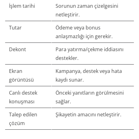
İşlem tarihi
Sorunun zaman çizelgesini
netleştirir.
Tutar
Ödeme veya bonus
anlaşmazlığı için gerekir.
Dekont
Para yatırma/çekme iddiasını
destekler.
Ekran
Kampanya, destek veya hata
görüntüsü
kaydı sunar.
Canlı destek
Önceki yanıtların görülmesini
konuşması
sağlar.
Talep edilen
Şikayetin amacını netleştirir.
çözüm