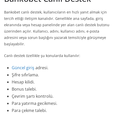
Bankobet canlı destek, kullanıcıların en hızlı yanıt almak için
tercih ettiği iletişim kanalıdır. Genellikle ana sayfada, giriş
ekranında veya hesap panelinde yer alan canlı destek butonu
üzerinden açılır. Kullanıcı, adını, kullanıcı adını, e-posta
adresini veya sorun başlığını yazarak temsilciyle görüşmeye
başlayabilir.
Canlı destek özellikle şu konularda kullanılır:
Güncel giriş
adresi.
Şifre sıfırlama.
Hesap kilidi.
Bonus talebi.
Çevrim şartı kontrolü.
Para yatırma gecikmesi.
Para çekme talebi.