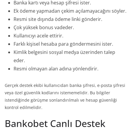
Banka kartı veya hesap şifresi ister.
Ek ödeme yapmadan çekim açılamayacağını söyler.
Resmi site dışında ödeme linki gönderir.
Çok yüksek bonus vadeder.
Kullanıcıyı acele ettirir.
Farklı kişisel hesaba para göndermesini ister.
Kimlik belgesini sosyal medya üzerinden talep
eder.
Resmi olmayan alan adına yönlendirir.
Gerçek destek ekibi kullanıcıdan banka şifresi, e-posta şifresi
veya özel güvenlik kodlarını istememelidir. Bu bilgiler
istendiğinde görüşme sonlandırılmalı ve hesap güvenliği
kontrol edilmelidir.
Bankobet Canlı Destek