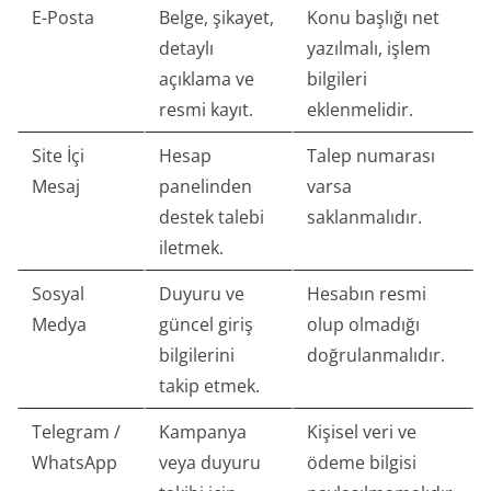
E-Posta
Belge, şikayet,
Konu başlığı net
detaylı
yazılmalı, işlem
açıklama ve
bilgileri
resmi kayıt.
eklenmelidir.
Site İçi
Hesap
Talep numarası
Mesaj
panelinden
varsa
destek talebi
saklanmalıdır.
iletmek.
Sosyal
Duyuru ve
Hesabın resmi
Medya
güncel giriş
olup olmadığı
bilgilerini
doğrulanmalıdır.
takip etmek.
Telegram /
Kampanya
Kişisel veri ve
WhatsApp
veya duyuru
ödeme bilgisi