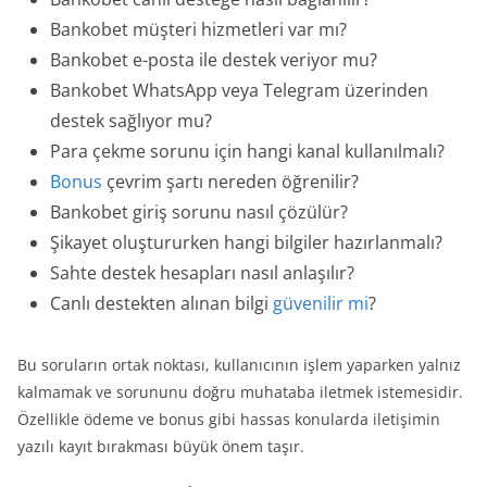
Bankobet müşteri hizmetleri var mı?
Bankobet e-posta ile destek veriyor mu?
Bankobet WhatsApp veya Telegram üzerinden
destek sağlıyor mu?
Para çekme sorunu için hangi kanal kullanılmalı?
Bonus
çevrim şartı nereden öğrenilir?
Bankobet giriş sorunu nasıl çözülür?
Şikayet oluştururken hangi bilgiler hazırlanmalı?
Sahte destek hesapları nasıl anlaşılır?
Canlı destekten alınan bilgi
güvenilir mi
?
Bu soruların ortak noktası, kullanıcının işlem yaparken yalnız
kalmamak ve sorununu doğru muhataba iletmek istemesidir.
Özellikle ödeme ve bonus gibi hassas konularda iletişimin
yazılı kayıt bırakması büyük önem taşır.