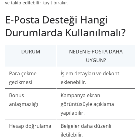
ve takip edilebilir kayıt bırakır.
E-Posta Desteği Hangi
Durumlarda Kullanılmalı?
DURUM
NEDEN E-POSTA DAHA
UYGUN?
Para çekme
İşlem detayları ve dekont
gecikmesi
eklenebilir.
Bonus
Kampanya ekran
anlaşmazlığı
görüntüsüyle açıklama
yapılabilir.
Hesap doğrulama
Belgeler daha düzenli
iletilebilir.