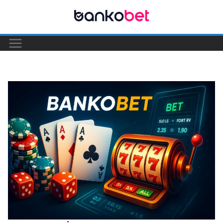
Skip
to
content