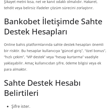
Şikayet metni kısa, net ve kanıt odaklı olmalıdır. Hakaret,
tehdit veya belirsiz ifadeler çözüm sürecini zorlaştırır.
Bankobet İletişimde Sahte
Destek Hesapları
Online bahis platformlarında sahte destek hesapları önemli
bir risktir. Bu hesaplar kullanıcıya “güncel giriş”, “özel bonus”,
“hızlı çekim”, “VIP destek” veya “hesap kurtarma” vaadiyle
yaklaşabilir. Amaç kullanıcıdan şifre, ödeme bilgisi veya ek
para almaktır.
Sahte Destek Hesabı
Belirtileri
Şifre ister.