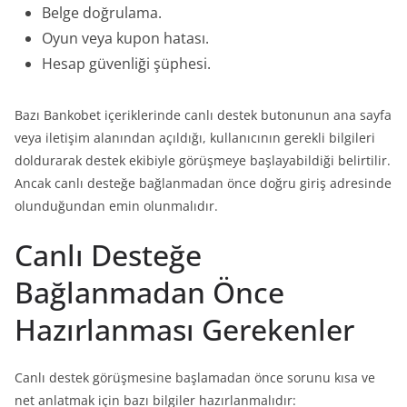
Belge doğrulama.
Oyun veya kupon hatası.
Hesap güvenliği şüphesi.
Bazı Bankobet içeriklerinde canlı destek butonunun ana sayfa
veya iletişim alanından açıldığı, kullanıcının gerekli bilgileri
doldurarak destek ekibiyle görüşmeye başlayabildiği belirtilir.
Ancak canlı desteğe bağlanmadan önce doğru giriş adresinde
olunduğundan emin olunmalıdır.
Canlı Desteğe
Bağlanmadan Önce
Hazırlanması Gerekenler
Canlı destek görüşmesine başlamadan önce sorunu kısa ve
net anlatmak için bazı bilgiler hazırlanmalıdır: