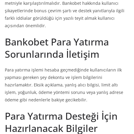
metniyle karşılaştırılmalıdır. Bankobet hakkında kullanıcı
şikayetlerinde bonus çevrim şartı ve destek yanıtlarıyla ilgili
farklı iddialar görüldüğü için yazılı teyit almak kullanıcı
açısından önemlidir.
Bankobet Para Yatırma
Sorunlarında İletişim
Para yatırma işlemi hesaba geçmediğinde kullanıcıların ilk
yapması gereken şey dekontu ve işlem bilgilerini
hazırlamaktır. Eksik açıklama, yanlış alıcı bilgisi, limit altı
işlem, yoğunluk, ödeme yöntemi sorunu veya yanlış adrese
ödeme gibi nedenlerle bakiye gecikebilir.
Para Yatırma Desteği İçin
Hazırlanacak Bilgiler