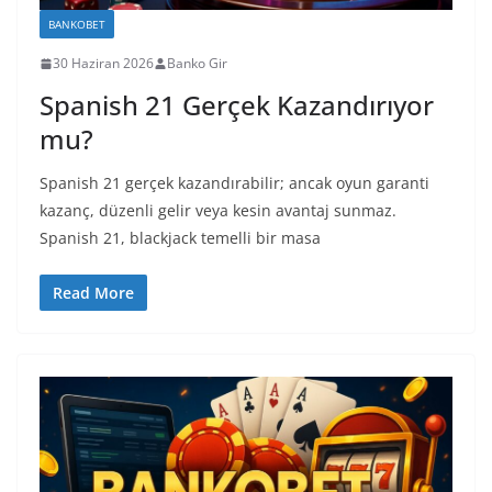
BANKOBET
30 Haziran 2026
Banko Gir
Spanish 21 Gerçek Kazandırıyor
mu?
Spanish 21 gerçek kazandırabilir; ancak oyun garanti
kazanç, düzenli gelir veya kesin avantaj sunmaz.
Spanish 21, blackjack temelli bir masa
Read More