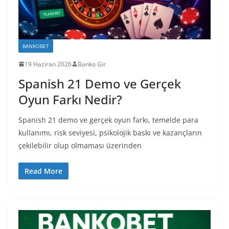
BANKOBET
19 Haziran 2026
Banko Gir
Spanish 21 Demo ve Gerçek
Oyun Farkı Nedir?
Spanish 21 demo ve gerçek oyun farkı, temelde para
kullanımı, risk seviyesi, psikolojik baskı ve kazançların
çekilebilir olup olmaması üzerinden
Read More