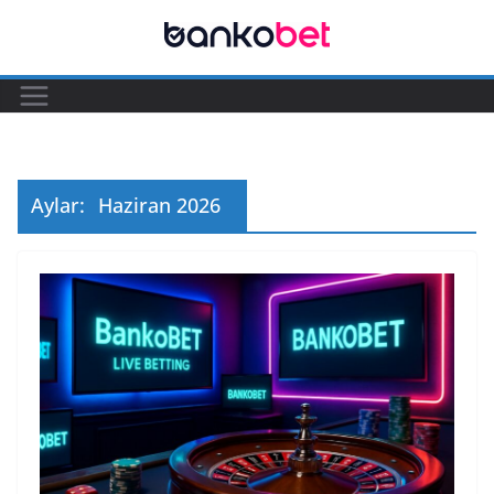
Skip
to
content
Aylar:
Haziran 2026