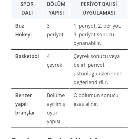
SPOR
BÖLÜM
PERIYOT BAHSI
DALI
YAPISI
UYGULAMASI
Buz
3
1. periyot, 2. periyot,
Hokeyi
periyot
3. periyot sonucu
oynanabilir.
Basketbol
4
Çeyrek sonucu veya
çeyrek
belirli periyot
üstünlüğü üzerinden
değerlendirilir.
Benzer
Bölüme
O bölümün sonucu
yapılı
ayrılmış
esas alınır.
branşlar
oyun
yapısı