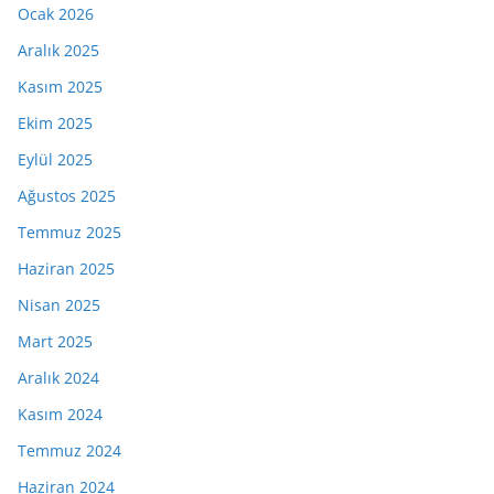
Ocak 2026
Aralık 2025
Kasım 2025
Ekim 2025
Eylül 2025
Ağustos 2025
Temmuz 2025
Haziran 2025
Nisan 2025
Mart 2025
Aralık 2024
Kasım 2024
Temmuz 2024
Haziran 2024