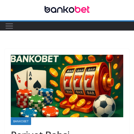
Skip
to
content
BANKOBET