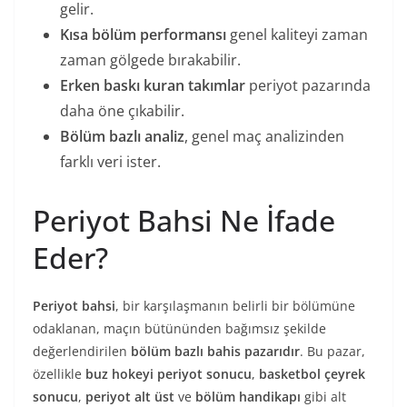
gelir.
Kısa bölüm performansı
genel kaliteyi zaman
zaman gölgede bırakabilir.
Erken baskı kuran takımlar
periyot pazarında
daha öne çıkabilir.
Bölüm bazlı analiz
, genel maç analizinden
farklı veri ister.
Periyot Bahsi Ne İfade
Eder?
Periyot bahsi
, bir karşılaşmanın belirli bir bölümüne
odaklanan, maçın bütününden bağımsız şekilde
değerlendirilen
bölüm bazlı bahis pazarıdır
. Bu pazar,
özellikle
buz hokeyi periyot sonucu
,
basketbol çeyrek
sonucu
,
periyot alt üst
ve
bölüm handikapı
gibi alt