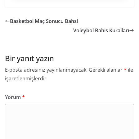
Basketbol Maç Sonucu Bahsi
Voleybol Bahis Kuralları
Bir yanıt yazın
E-posta adresiniz yayınlanmayacak.
Gerekli alanlar
*
ile
işaretlenmişlerdir
Yorum
*