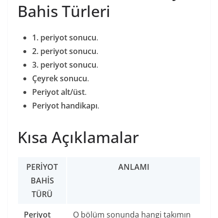
Bahis Türleri
1. periyot sonucu
.
2. periyot sonucu
.
3. periyot sonucu
.
Çeyrek sonucu
.
Periyot alt/üst
.
Periyot handikapı
.
Kısa Açıklamalar
PERIYOT
ANLAMI
BAHIS
TÜRÜ
Periyot
O bölüm sonunda hangi takımın