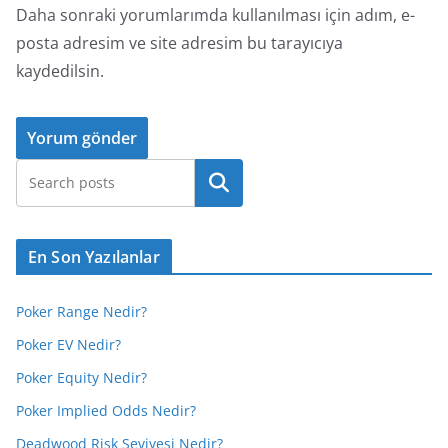
Daha sonraki yorumlarımda kullanılması için adım, e-
posta adresim ve site adresim bu tarayıcıya
kaydedilsin.
Ara
En Son Yazılanlar
Poker Range Nedir?
Poker EV Nedir?
Poker Equity Nedir?
Poker Implied Odds Nedir?
Deadwood Risk Seviyesi Nedir?