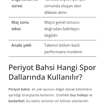
süresi
sonunda oluşan skor
dikkate alınır.
Maç sonu
Maçın genel sonucu
etkisi
doğrudan belirleyici
değildir.
Analiz şekli
Takımın bölüm bazlı
performansı incelenir.
Periyot Bahsi Hangi Spor
Dallarında Kullanılır?
Periyot bahsi
, en çok oyunun doğal olarak bölümlere
ayrıldığı branşlarda kullanılır. Özellikle
buz hokeyi
ve
basketbol
, bu bahis türünün en bilinen alanlarıdır.