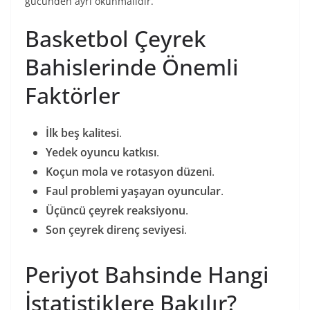
gücünden ayrı okunmalıdır.
Basketbol Çeyrek
Bahislerinde Önemli
Faktörler
İlk beş kalitesi
.
Yedek oyuncu katkısı
.
Koçun mola ve rotasyon düzeni
.
Faul problemi yaşayan oyuncular
.
Üçüncü çeyrek reaksiyonu
.
Son çeyrek direnç seviyesi
.
Periyot Bahsinde Hangi
İstatistiklere Bakılır?