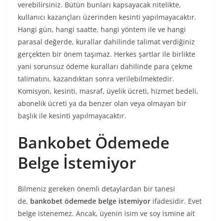
verebilirsiniz. Bütün bunları kapsayacak nitelikte,
kullanıcı kazançları üzerinden kesinti yapılmayacaktır.
Hangi gün, hangi saatte, hangi yöntem ile ve hangi
parasal değerde, kurallar dahilinde talimat verdiğiniz
gerçekten bir önem taşımaz. Herkes şartlar ile birlikte
yani sorunsuz ödeme kuralları dahilinde para çekme
talimatını, kazandıktan sonra verilebilmektedir.
Komisyon, kesinti, masraf, üyelik ücreti, hizmet bedeli,
abonelik ücreti ya da benzer olan veya olmayan bir
başlık ile kesinti yapılmayacaktır.
Bankobet Ödemede
Belge İstemiyor
Bilmeniz gereken önemli detaylardan bir tanesi
de,
bankobet ödemede belge istemiyor
ifadesidir. Evet
belge istenemez. Ancak, üyenin isim ve soy ismine ait