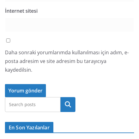
İnternet sitesi
Daha sonraki yorumlarımda kullanılması için adım, e-
posta adresim ve site adresim bu tarayıcıya
kaydedilsin.
Ara
En Son Yazılanlar