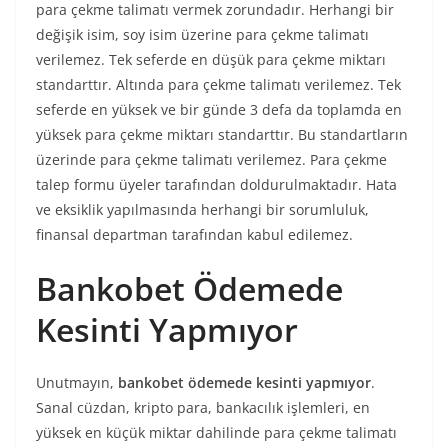
para çekme talimatı vermek zorundadır. Herhangi bir
değişik isim, soy isim üzerine para çekme talimatı
verilemez. Tek seferde en düşük para çekme miktarı
standarttır. Altında para çekme talimatı verilemez. Tek
seferde en yüksek ve bir günde 3 defa da toplamda en
yüksek para çekme miktarı standarttır. Bu standartların
üzerinde para çekme talimatı verilemez. Para çekme
talep formu üyeler tarafından doldurulmaktadır. Hata
ve eksiklik yapılmasında herhangi bir sorumluluk,
finansal departman tarafından kabul edilemez.
Bankobet Ödemede
Kesinti Yapmıyor
Unutmayın,
bankobet ödemede kesinti yapmıyor
.
Sanal cüzdan, kripto para, bankacılık işlemleri, en
yüksek en küçük miktar dahilinde para çekme talimatı