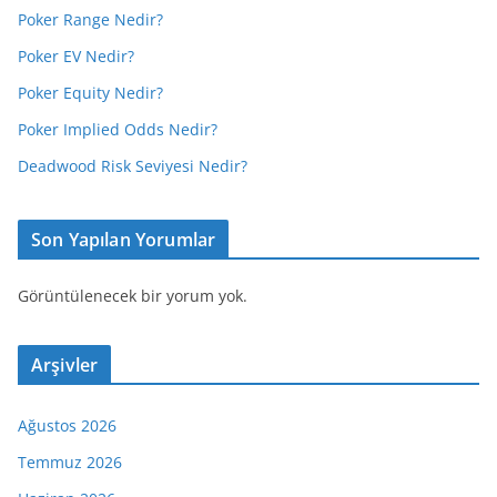
Poker Range Nedir?
Poker EV Nedir?
Poker Equity Nedir?
Poker Implied Odds Nedir?
Deadwood Risk Seviyesi Nedir?
Son Yapılan Yorumlar
Görüntülenecek bir yorum yok.
Arşivler
Ağustos 2026
Temmuz 2026