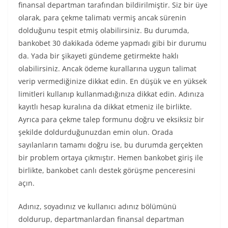
finansal departman tarafından bildirilmiştir. Siz bir üye
olarak, para çekme talimatı vermiş ancak sürenin
dolduğunu tespit etmiş olabilirsiniz. Bu durumda,
bankobet 30 dakikada ödeme yapmadı gibi bir durumu
da. Yada bir şikayeti gündeme getirmekte haklı
olabilirsiniz. Ancak ödeme kurallarına uygun talimat
verip vermediğinize dikkat edin. En düşük ve en yüksek
limitleri kullanıp kullanmadığınıza dikkat edin. Adınıza
kayıtlı hesap kuralına da dikkat etmeniz ile birlikte.
Ayrıca para çekme talep formunu doğru ve eksiksiz bir
şekilde doldurduğunuzdan emin olun. Orada
sayılanların tamamı doğru ise, bu durumda gerçekten
bir problem ortaya çıkmıştır. Hemen bankobet giriş ile
birlikte, bankobet canlı destek görüşme penceresini
açın.
Adınız, soyadınız ve kullanıcı adınız bölümünü
doldurup, departmanlardan finansal departman