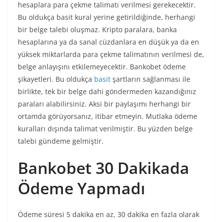
hesaplara para çekme talimatı verilmesi gerekecektir.
Bu oldukça basit kural yerine getirildiğinde, herhangi
bir belge talebi oluşmaz. Kripto paralara, banka
hesaplarına ya da sanal cüzdanlara en düşük ya da en
yüksek miktarlarda para çekme talimatının verilmesi de,
belge anlayışını etkilemeyecektir. Bankobet ödeme
şikayetleri. Bu oldukça
basit
şartların sağlanması ile
birlikte, tek bir belge dahi göndermeden kazandığınız
paraları alabilirsiniz. Aksi bir paylaşımı herhangi bir
ortamda görüyorsanız, itibar etmeyin. Mutlaka ödeme
kuralları dışında talimat verilmiştir. Bu yüzden belge
talebi gündeme gelmiştir.
Bankobet 30 Dakikada
Ödeme Yapmadı
Ödeme süresi 5 dakika en az, 30 dakika en fazla olarak