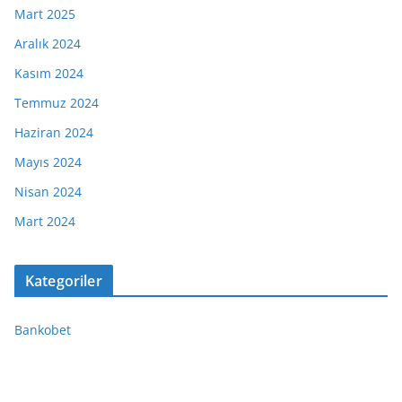
Mart 2025
Aralık 2024
Kasım 2024
Temmuz 2024
Haziran 2024
Mayıs 2024
Nisan 2024
Mart 2024
Kategoriler
Bankobet