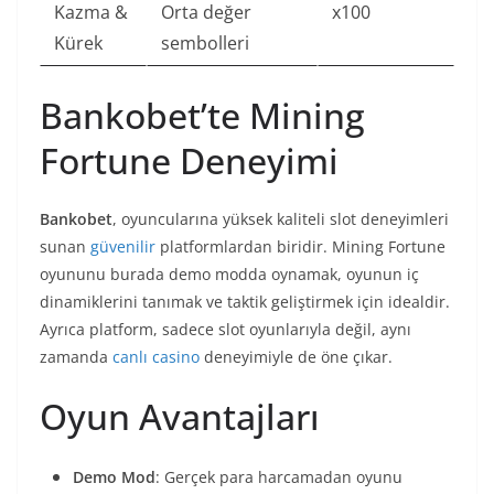
Kazma &
Orta değer
x100
Kürek
sembolleri
Bankobet’te Mining
Fortune Deneyimi
Bankobet
, oyuncularına yüksek kaliteli slot deneyimleri
sunan
güvenilir
platformlardan biridir. Mining Fortune
oyununu burada demo modda oynamak, oyunun iç
dinamiklerini tanımak ve taktik geliştirmek için idealdir.
Ayrıca platform, sadece slot oyunlarıyla değil, aynı
zamanda
canlı casino
deneyimiyle de öne çıkar.
Oyun Avantajları
Demo Mod
: Gerçek para harcamadan oyunu