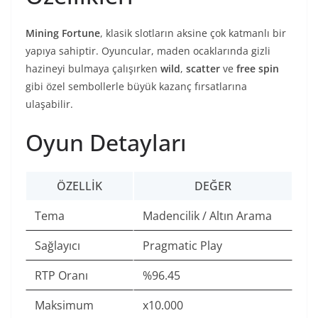
Mining Fortune
, klasik slotların aksine çok katmanlı bir
yapıya sahiptir. Oyuncular, maden ocaklarında gizli
hazineyi bulmaya çalışırken
wild
,
scatter
ve
free spin
gibi özel sembollerle büyük kazanç fırsatlarına
ulaşabilir.
Oyun Detayları
ÖZELLIK
DEĞER
Tema
Madencilik / Altın Arama
Sağlayıcı
Pragmatic Play
RTP Oranı
%96.45
Maksimum
x10.000