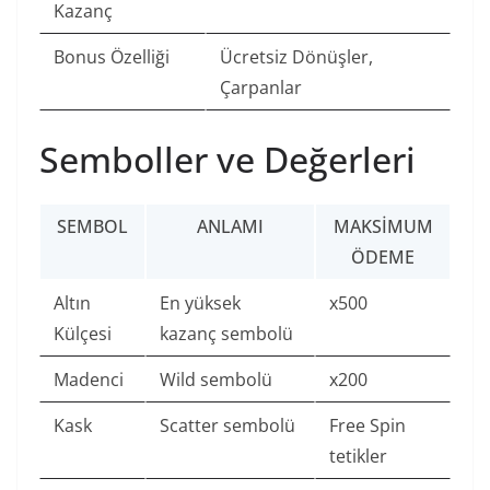
Kazanç
Bonus Özelliği
Ücretsiz Dönüşler,
Çarpanlar
Semboller ve Değerleri
SEMBOL
ANLAMI
MAKSIMUM
ÖDEME
Altın
En yüksek
x500
Külçesi
kazanç sembolü
Madenci
Wild sembolü
x200
Kask
Scatter sembolü
Free Spin
tetikler