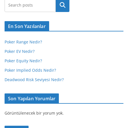
Ara
En Son Yazılanlar
Poker Range Nedir?
Poker EV Nedir?
Poker Equity Nedir?
Poker Implied Odds Nedir?
Deadwood Risk Seviyesi Nedir?
Son Yapılan Yorumlar
Görüntülenecek bir yorum yok.