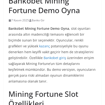
Bankobet Mining
Fortune Demo Oyna
7 Kasım 2025
Banko Gir
Bankobet Mining Fortune Demo Oyna
, slot oyunları
arasında altın madenciliği temasını eğlenceli bir
biçimde sunan bir seçenektir. Oyuncular, renkli
grafikleri ve yüksek
kazanç
potansiyeliyle bu oyunu
denerken hem keyifli vakit geçirir hem de stratejilerini
geliştirebilir. Özellikle
Bankobet giriş
üzerinden erişim
sağlayarak Mining Fortune’un tüm detaylarını
keşfetmek mümkündür. Bu demo versiyon, oyuncuların
gerçek para riski almadan oyunun dinamiklerini
anlamasına olanak tanır.
Mining Fortune Slot
Özellikleri