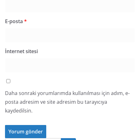
E-posta
*
İnternet sitesi
Daha sonraki yorumlarımda kullanılması için adım, e-
posta adresim ve site adresim bu tarayıcıya
kaydedilsin.