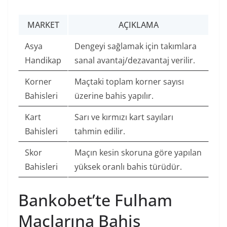
MARKET
AÇIKLAMA
Asya
Dengeyi sağlamak için takımlara
Handikap
sanal avantaj/dezavantaj verilir.
Korner
Maçtaki toplam korner sayısı
Bahisleri
üzerine bahis yapılır.
Kart
Sarı ve kırmızı kart sayıları
Bahisleri
tahmin edilir.
Skor
Maçın kesin skoruna göre yapılan
Bahisleri
yüksek oranlı bahis türüdür.
Bankobet’te Fulham
Maçlarına Bahis