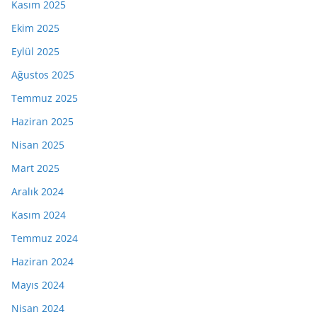
Kasım 2025
Ekim 2025
Eylül 2025
Ağustos 2025
Temmuz 2025
Haziran 2025
Nisan 2025
Mart 2025
Aralık 2024
Kasım 2024
Temmuz 2024
Haziran 2024
Mayıs 2024
Nisan 2024