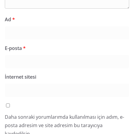
Ad
*
E-posta
*
İnternet sitesi
Daha sonraki yorumlarımda kullanılması için adım, e-
posta adresim ve site adresim bu tarayıcıya
kaydedilsin.