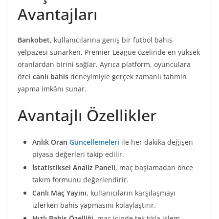
Avantajları
Bankobet
, kullanıcılarına geniş bir futbol bahis
yelpazesi sunarken, Premier League özelinde en yüksek
oranlardan birini sağlar. Ayrıca platform, oyunculara
özel
canlı bahis
deneyimiyle gerçek zamanlı tahmin
yapma imkânı sunar.
Avantajlı Özellikler
Anlık Oran
Güncellemeleri
ile her dakika değişen
piyasa değerleri takip edilir.
İstatistiksel Analiz Paneli
, maç başlamadan önce
takım formunu değerlendirir.
Canlı Maç Yayını
, kullanıcıların karşılaşmayı
izlerken bahis yapmasını kolaylaştırır.
Hızlı Bahis Özelliği
, maç içinde tek tıkla işlem