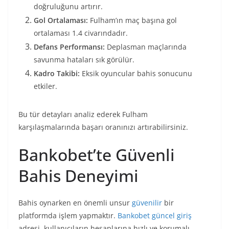
doğruluğunu artırır.
Gol Ortalaması:
Fulham’ın maç başına gol
ortalaması 1.4 civarındadır.
Defans Performansı:
Deplasman maçlarında
savunma hataları sık görülür.
Kadro Takibi:
Eksik oyuncular bahis sonucunu
etkiler.
Bu tür detayları analiz ederek Fulham
karşılaşmalarında başarı oranınızı artırabilirsiniz.
Bankobet’te Güvenli
Bahis Deneyimi
Bahis oynarken en önemli unsur
güvenilir
bir
platformda işlem yapmaktır.
Bankobet güncel giriş
adresi, kullanıcıların hesaplarına hızlı ve korumalı