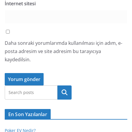
İnternet sitesi
Daha sonraki yorumlarımda kullanılması için adım, e-
posta adresim ve site adresim bu tarayıcıya
kaydedilsin.
Ara
En Son Yazılanlar
Poker EV Nedir?