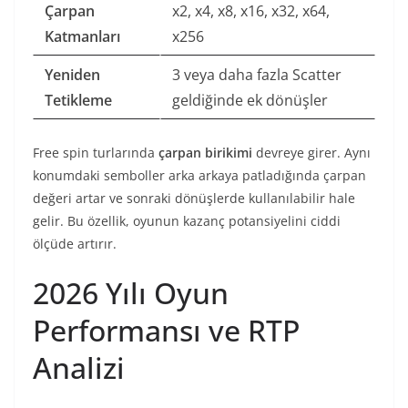
Çarpan
x2, x4, x8, x16, x32, x64,
Katmanları
x256
Yeniden
3 veya daha fazla Scatter
Tetikleme
geldiğinde ek dönüşler
Free spin turlarında
çarpan birikimi
devreye girer. Aynı
konumdaki semboller arka arkaya patladığında çarpan
değeri artar ve sonraki dönüşlerde kullanılabilir hale
gelir. Bu özellik, oyunun kazanç potansiyelini ciddi
ölçüde artırır.
2026 Yılı Oyun
Performansı ve RTP
Analizi