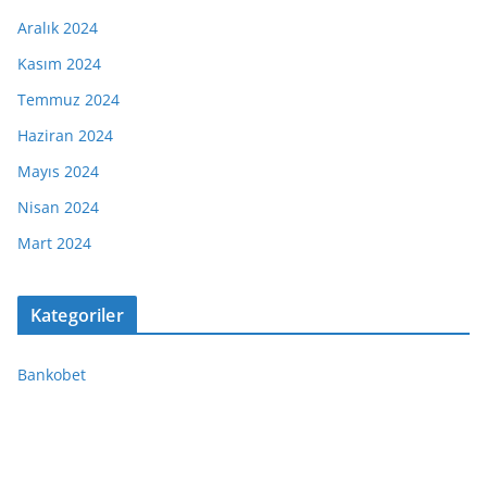
Aralık 2024
Kasım 2024
Temmuz 2024
Haziran 2024
Mayıs 2024
Nisan 2024
Mart 2024
Kategoriler
Bankobet