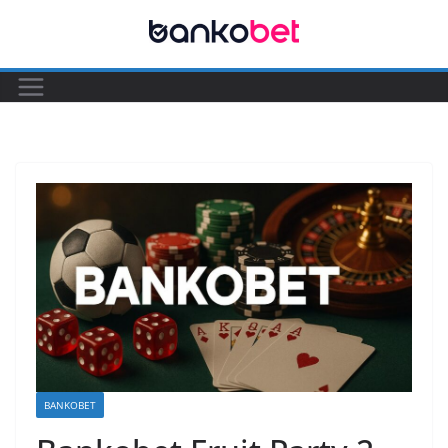
Skip
to
content
BANKOBET