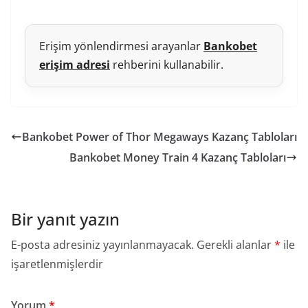
Erişim yönlendirmesi arayanlar
Bankobet
erişim adresi
rehberini kullanabilir.
Bankobet Power of Thor Megaways Kazanç Tabloları
Bankobet Money Train 4 Kazanç Tabloları
Bir yanıt yazın
E-posta adresiniz yayınlanmayacak.
Gerekli alanlar
*
ile
işaretlenmişlerdir
Yorum
*