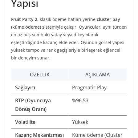
Yapısı
Fruit Party 2
, klasik ödeme hatları yerine
cluster pay
(küme ödeme)
sistemiyle çalışır. Oyuncular, aynı türden
en az beş sembolü yatay veya dikey olarak
eşleştirdiğinde kazanç elde eder. Oyunun görsel yapısı,
yüksek tempo ve renk geçişleriyle birleşerek eğlenceli
bir deneyim sunar.
ÖZELLIK
AÇIKLAMA
Sağlayıcı
Pragmatic Play
RTP (Oyuncuya
%96,53
Dönüş Oranı)
Volatilite
Yüksek
Kazanç Mekanizması
Küme ödeme (Cluster