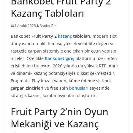
Bankobet Fruit Party 2
Kazanç Tabloları
4 Aralık 2025
Banko Gir
Bankobet Fruit Party 2
kazanç
tabloları
, modern slot
dünyasında renkli teması, yüksek volatilite değeri ve
rastgele çarpan sistemiyle öne çıkan bir oyun yapısını
inceler. Özellikle
Bankobet giriş
platformu üzerinden
erişilebilen bu oyun, 2026 yılında da yüksek RTP oranı
ve dinamik kazanç potansiyeliyle dikkat çekmektedir.
Pragmatic Play imzalı yapım,
küme ödeme sistemi
,
çarpan zincirleri
ve
free spin
bonusları
sayesinde
stratejik kazanç kombinasyonları oluşturur.
Fruit Party 2’nin Oyun
Mekaniği ve Kazanç