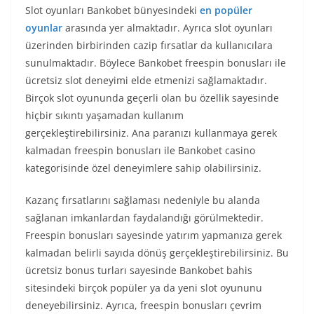
Slot oyunları Bankobet bünyesindeki
en popüler
oyunlar
arasında yer almaktadır. Ayrıca slot oyunları
üzerinden birbirinden cazip fırsatlar da kullanıcılara
sunulmaktadır. Böylece Bankobet freespin bonusları ile
ücretsiz slot deneyimi elde etmenizi sağlamaktadır.
Birçok slot oyununda geçerli olan bu özellik sayesinde
hiçbir sıkıntı yaşamadan kullanım
gerçekleştirebilirsiniz. Ana paranızı kullanmaya gerek
kalmadan freespin bonusları ile Bankobet casino
kategorisinde özel deneyimlere sahip olabilirsiniz.
Kazanç fırsatlarını sağlaması nedeniyle bu alanda
sağlanan imkanlardan faydalandığı görülmektedir.
Freespin bonusları sayesinde yatırım yapmanıza gerek
kalmadan belirli sayıda dönüş gerçekleştirebilirsiniz. Bu
ücretsiz bonus turları sayesinde Bankobet bahis
sitesindeki birçok popüler ya da yeni slot oyununu
deneyebilirsiniz. Ayrıca, freespin bonusları çevrim