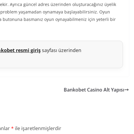
ekir. Ayrıca güncel adres üzerinden oluşturacağınız üyelik
r problem yaşamadan oynamaya başlayabilirsiniz. Oyun
na butonuna basmanız oyun oynayabilmeniz için yeterli bir
kobet resmi giriş
sayfası üzerinden
Bankobet Casino Alt Yapısı
anlar
*
ile işaretlenmişlerdir