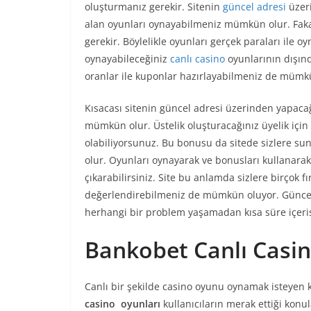
oluşturmanız gerekir. Sitenin
güncel adresi
üzeri
alan oyunları oynayabilmeniz mümkün olur. Fa
gerekir. Böylelikle oyunları gerçek paraları ile 
oynayabileceğiniz
canlı casino
oyunlarının dışınd
oranlar ile kuponlar hazırlayabilmeniz de mümk
Kısacası sitenin güncel adresi üzerinden yapaca
mümkün olur. Üstelik oluşturacağınız üyelik için
olabiliyorsunuz. Bu bonusu da sitede sizlere su
olur. Oyunları oynayarak ve bonusları kullanarak 
çıkarabilirsiniz. Site bu anlamda sizlere birçok 
değerlendirebilmeniz de mümkün oluyor. Güncel
herhangi bir problem yaşamadan kısa süre içer
Bankobet Canlı Casin
Canlı bir şekilde casino oyunu oynamak isteyen k
casino oyunları
kullanıcıların merak ettiği konul