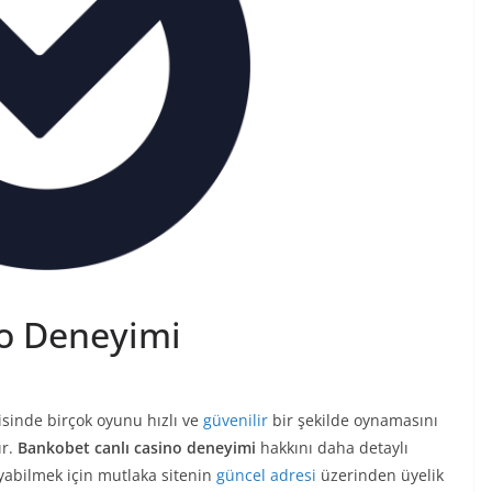
no Deneyimi
risinde birçok oyunu hızlı ve
güvenilir
bir şekilde oynamasını
ır.
Bankobet canlı casino deneyimi
hakkını daha detaylı
ayabilmek için mutlaka sitenin
güncel adresi
üzerinden üyelik