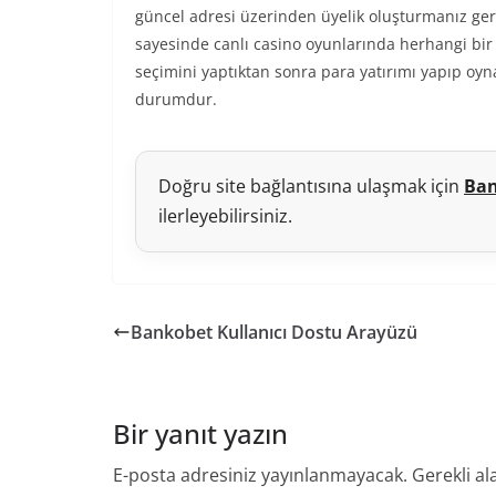
güncel adresi üzerinden üyelik oluşturmanız ger
sayesinde canlı casino oyunlarında herhangi bi
seçimini yaptıktan sonra para yatırımı yapıp oy
durumdur.
Doğru site bağlantısına ulaşmak için
Ban
ilerleyebilirsiniz.
Bankobet Kullanıcı Dostu Arayüzü
Bir yanıt yazın
E-posta adresiniz yayınlanmayacak.
Gerekli al