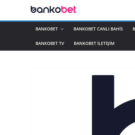
Skip
to
content
BANKOBET
BANKOBET CANLI BAHIS
BANKOBET TV
BANKOBET İLETIŞIM