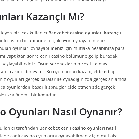
ları Kazançlı Mı?
eyen biri çok kullanıcı
Bankobet casino oyunları kazançlı
canlı casino bölümünde birçok oyun oynayabilmeniz
ulan oyunları oynayabilmeniz için mutlaka hesabınıza para
rımı yaptıktan sonra canlı casino bölümüne gelip buradaki
başlayabilirsiniz. Oyun seçeneklerinin çeşitli olması
t canlı casino deneyimi. Bu oyunlardan kazanç elde edilip
nız oyunları gerçek paralar ile oynadığınızda gerçek anlamda
ca oyunlardan başarılı sonuçlar elde etmenizde gerçek
ldukça önemli bir konudur.
o Oyunları Nasıl Oynanır?
ullanıcı tarafından
Bankobet canlı casino oyunları nasıl
tede canlı casino oyunlarını oynayabilmeniz için mutlaka