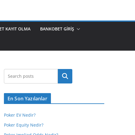
T KAYIT OLMA
BANKOBET GIRIŞ
Ara
En Son Yazılanlar
Poker EV Nedir?
Poker Equity Nedir?
Poker Implied Odds Nedir?