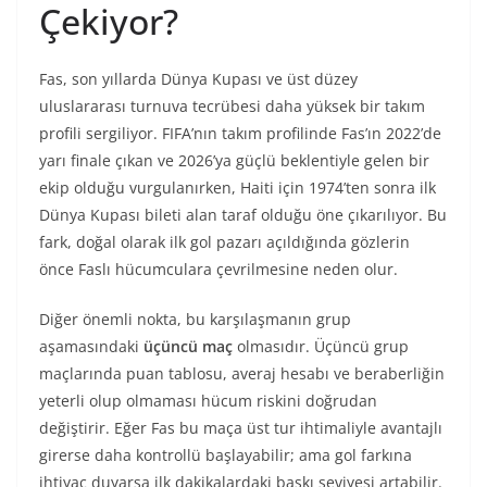
Çekiyor?
Fas, son yıllarda Dünya Kupası ve üst düzey
uluslararası turnuva tecrübesi daha yüksek bir takım
profili sergiliyor. FIFA’nın takım profilinde Fas’ın 2022’de
yarı finale çıkan ve 2026’ya güçlü beklentiyle gelen bir
ekip olduğu vurgulanırken, Haiti için 1974’ten sonra ilk
Dünya Kupası bileti alan taraf olduğu öne çıkarılıyor. Bu
fark, doğal olarak ilk gol pazarı açıldığında gözlerin
önce Faslı hücumculara çevrilmesine neden olur.
Diğer önemli nokta, bu karşılaşmanın grup
aşamasındaki
üçüncü maç
olmasıdır. Üçüncü grup
maçlarında puan tablosu, averaj hesabı ve beraberliğin
yeterli olup olmaması hücum riskini doğrudan
değiştirir. Eğer Fas bu maça üst tur ihtimaliyle avantajlı
girerse daha kontrollü başlayabilir; ama gol farkına
ihtiyaç duyarsa ilk dakikalardaki baskı seviyesi artabilir.