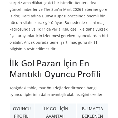
sürpriz ama dikkat çekici bir isimdir. Reuters dışı
güncel haberler ve The Sun’ın Mart 2026 haberine göre
Isidor, Haiti adına Dünya Kupası öncesinde önemli bir
hücum silahı olarak görülüyor. Bu nedenle resmi maç
kadrosunda ve ilk 11’de yer alırsa, özellikle daha yüksek
fiyat arayanlar için izlenmesi gereken oyunculardan biri
olabilir. Ancak burada temel şart, maç günü ilk 11
bilgisinin teyit edilmesidir.
İlk Gol Pazarı İçin En
Mantıklı Oyuncu Profili
Aşağıdaki tablo, maç önü değerlendirmede hangi
oyuncu tiplerinin daha avantajlı olabileceğini özetler:
OYUNCU
İLK GOL İÇIN
BU MAÇTA
PROFILI
AVANTAJI
BEKLENEN