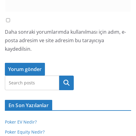
Daha sonraki yorumlarımda kullanılması için adım, e-
posta adresim ve site adresim bu tarayıcıya
kaydedilsin.
Ara
En Son Yazılanlar
Poker EV Nedir?
Poker Equity Nedir?