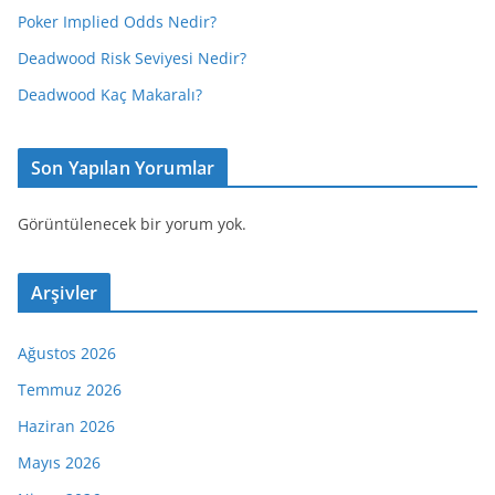
Poker Implied Odds Nedir?
Deadwood Risk Seviyesi Nedir?
Deadwood Kaç Makaralı?
Son Yapılan Yorumlar
Görüntülenecek bir yorum yok.
Arşivler
Ağustos 2026
Temmuz 2026
Haziran 2026
Mayıs 2026