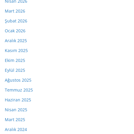
Nisan 2026
Mart 2026
Şubat 2026
Ocak 2026
Aralık 2025
Kasım 2025
Ekim 2025
Eylül 2025
Ağustos 2025
Temmuz 2025
Haziran 2025
Nisan 2025
Mart 2025
Aralık 2024