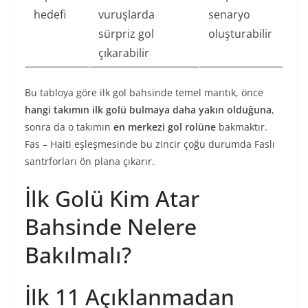
hedefi
vuruşlarda
senaryo
sürpriz gol
oluşturabilir
çıkarabilir
Bu tabloya göre ilk gol bahsinde temel mantık, önce
hangi takımın ilk golü bulmaya daha yakın olduğuna
,
sonra da o takımın
en merkezi gol rolüne
bakmaktır.
Fas – Haiti eşleşmesinde bu zincir çoğu durumda Faslı
santrforları ön plana çıkarır.
İlk Golü Kim Atar
Bahsinde Nelere
Bakılmalı?
İlk 11 Açıklanmadan