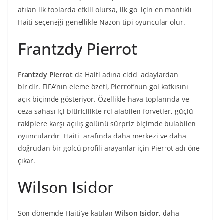
atılan ilk toplarda etkili olursa, ilk gol için en mantıklı
Haiti seçeneği genellikle Nazon tipi oyuncular olur.
Frantzdy Pierrot
Frantzdy Pierrot
da Haiti adına ciddi adaylardan
biridir. FIFA’nın eleme özeti, Pierrot’nun gol katkısını
açık biçimde gösteriyor. Özellikle hava toplarında ve
ceza sahası içi bitiricilikte rol alabilen forvetler, güçlü
rakiplere karşı açılış golünü sürpriz biçimde bulabilen
oyunculardır. Haiti tarafında daha merkezi ve daha
doğrudan bir golcü profili arayanlar için Pierrot adı öne
çıkar.
Wilson Isidor
Son dönemde Haiti’ye katılan
Wilson Isidor
, daha