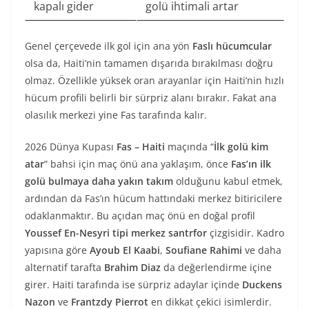
kapalı gider
golü ihtimali artar
Genel çerçevede ilk gol için ana yön
Faslı hücumcular
olsa da, Haiti’nin tamamen dışarıda bırakılması doğru
olmaz. Özellikle yüksek oran arayanlar için Haiti’nin hızlı
hücum profili belirli bir sürpriz alanı bırakır. Fakat ana
olasılık merkezi yine Fas tarafında kalır.
2026 Dünya Kupası
Fas – Haiti
maçında “
İlk golü kim
atar
” bahsi için maç önü ana yaklaşım, önce
Fas’ın ilk
golü bulmaya daha yakın takım
olduğunu kabul etmek,
ardından da Fas’ın hücum hattındaki merkez bitiricilere
odaklanmaktır. Bu açıdan maç önü en doğal profil
Youssef En-Nesyri tipi merkez santrfor
çizgisidir. Kadro
yapısına göre
Ayoub El Kaabi
,
Soufiane Rahimi
ve daha
alternatif tarafta
Brahim Diaz
da değerlendirme içine
girer. Haiti tarafında ise sürpriz adaylar içinde
Duckens
Nazon
ve
Frantzdy Pierrot
en dikkat çekici isimlerdir.