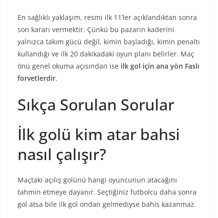
En sağlıklı yaklaşım, resmi ilk 11’ler açıklandıktan sonra
son kararı vermektir. Çünkü bu pazarın kaderini
yalnızca takım gücü değil, kimin başladığı, kimin penaltı
kullandığı ve ilk 20 dakikadaki oyun planı belirler. Maç
önü genel okuma açısından ise
ilk gol için ana yön Faslı
forvetlerdir
.
Sıkça Sorulan Sorular
İlk golü kim atar bahsi
nasıl çalışır?
Maçtaki açılış golünü hangi oyuncunun atacağını
tahmin etmeye dayanır. Seçtiğiniz futbolcu daha sonra
gol atsa bile ilk gol ondan gelmediyse bahis kazanmaz.