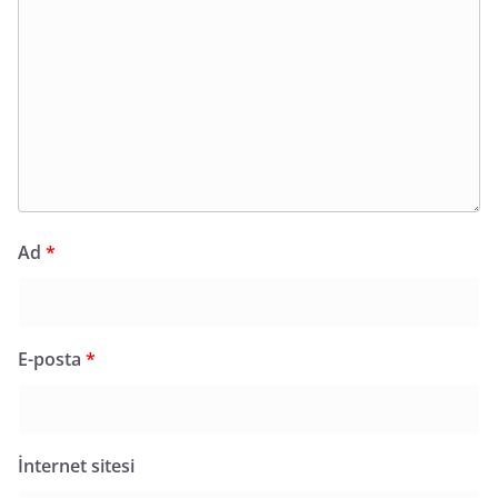
Ad
*
E-posta
*
İnternet sitesi